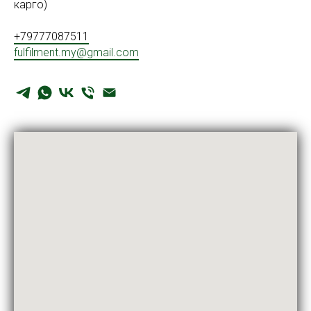
карго)
+79777087511
fulfilment.my@gmail.com