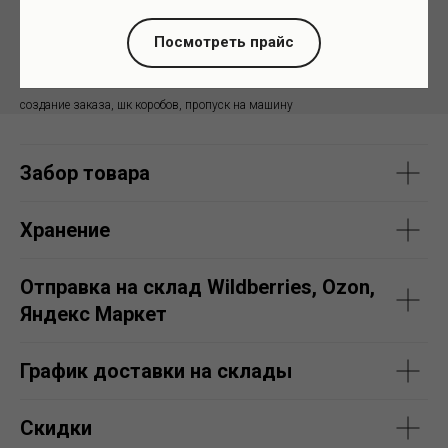
Посмотреть прайс
ОФОРМЛЕНИЕ ПОСТАВКИ ПОД
500₽/направление
КЛЮЧ НА ПОРТАЛЕ
создание заказа, шк коробов, пропуск на машину
Забор товара
Хранение
Отправка на склад Wildberries, Ozon,
Яндекс Маркет
График доставки на склады
Скидки