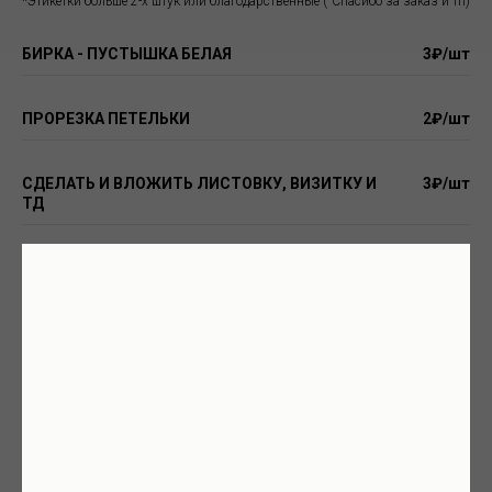
*Этикетки больше 2-х штук или благодарственные ("Спасибо за заказ и тп)
БИРКА - ПУСТЫШКА БЕЛАЯ
3₽/шт
ПРОРЕЗКА ПЕТЕЛЬКИ
2₽/шт
СДЕЛАТЬ И ВЛОЖИТЬ ЛИСТОВКУ, ВИЗИТКУ И
3₽/шт
ТД
ЗАКРЕПИТЬ СКОТЧЕМ
3₽/шт
МАРКИРОВКА ЧЕСТНЫМ ЗНАКОМ (2 ЭТИКЕТКИ)
8₽/шт
МАРКИРОВКА ЧЕСТНЫМ ЗНАКОМ (1 ЭТИКЕТКА)
4₽/шт
СКОТЧ "ОСТОРОЖНО ХРУПКОЕ"
5₽/шт