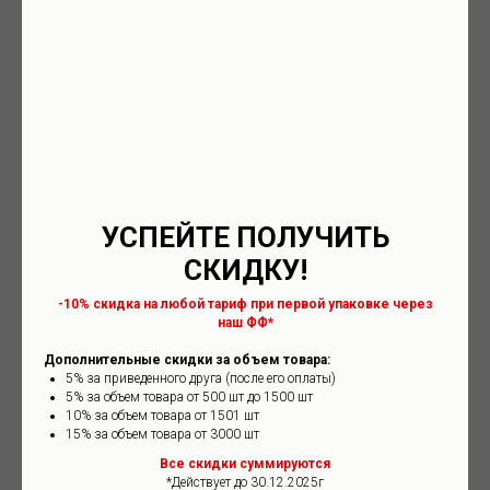
ОБРЕЗАТЬ НИТКИ СНАРУЖИ
5₽/шт
ОБРЕЗАТЬ НИТКИ ВНУТРИ (БЕЗ
10₽/шт
ВЫВОРАЧИВАНИЯ ИЗДЕЛИЯ НА ИЗНАНКУ)
ОТКРЫТЬ/ЗАКРЫТЬ КОРОБКУ ДЛЯ ПРОВЕРКИ
5₽/шт
(ВЛОЖЕНИЯ) ТОВАРА
УСПЕЙТЕ ПОЛУЧИТЬ
СКИДКУ!
ПЕРЕСЧЕТ ВСЕГО ТОВАРА ДО НАЧАЛА РАБОТ С
5₽/шт
НИМ
-10% скидка на любой тариф при первой упаковке через
наш ФФ*
РАЗГРУЗКА НА СКЛАДЕ (КОРОБА/МЕШКИ)
50₽/место
Дополнительные скидки за объем товара:
5% за приведенного друга (после его оплаты)
5% за объем товара от 500 шт до 1500 шт
10% за объем товара от 1501 шт
РАЗГРУЗКА НА СКЛАДЕ (ПАЛЛЕТЫ)
200₽/место
15% за объем товара от 3000 шт
Все скидки суммируются
СДЕЛАТЬ ЗАМЕРЫ ВАШЕГО ТОВАРА
50₽/шт
*Действует до 30.12.2025г